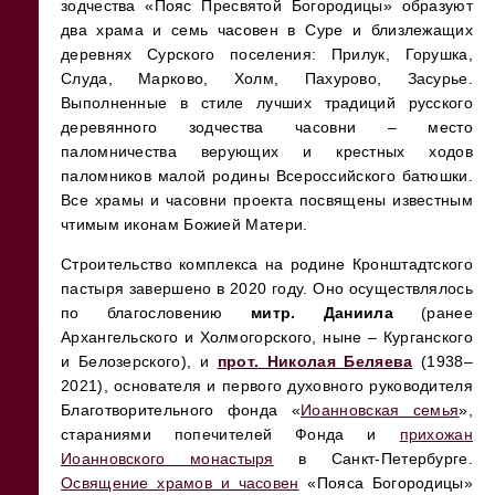
зодчества «Пояс Пресвятой Богородицы» образуют
два храма и семь часовен в Суре и близлежащих
деревнях Сурского поселения: Прилук, Горушка,
Слуда, Марково, Холм, Пахурово, Засурье.
Выполненные в стиле лучших традиций русского
деревянного зодчества часовни – место
паломничества верующих и крестных ходов
паломников малой родины Всероссийского батюшки.
Все храмы и часовни проекта посвящены известным
чтимым иконам Божией Матери.
Строительство комплекса на родине Кронштадтского
пастыря завершено в 2020 году. Оно осуществлялось
по благословению
митр. Даниила
(ранее
Архангельского и Холмогорского, ныне – Курганского
и Белозерского), и
прот. Николая Беляева
(1938–
2021), основателя и первого духовного руководителя
Благотворительного фонда «
Иоанновская семья
»,
стараниями попечителей Фонда и
прихожан
Иоанновского монастыря
в Санкт-Петербурге.
Освящение храмов и часовен
«Пояса Богородицы»