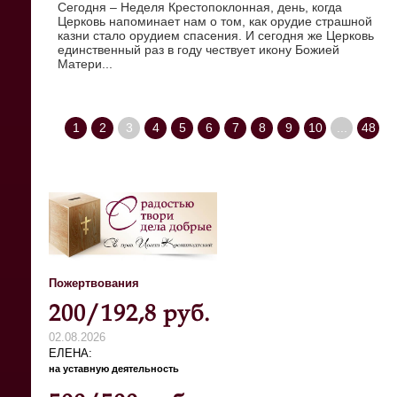
Сегодня – Неделя Крестопоклонная, день, когда
Церковь напоминает нам о том, как орудие страшной
казни стало орудием спасения. И сегодня же Церковь
единственный раз в году чествует икону Божией
Матери...
1
2
3
4
5
6
7
8
9
10
...
48
Пожертвования
200/192,8 руб.
02.08.2026
ЕЛЕНА
на уставную деятельность