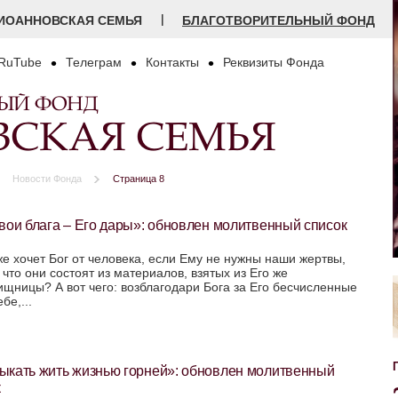
|
ИОАННОВСКАЯ СЕМЬЯ
БЛАГОТВОРИТЕЛЬНЫЙ ФОНД
RuTube
Телеграм
Контакты
Реквизиты Фонда
НЫЙ ФОНД
СКАЯ СЕМЬЯ
Новости Фонда
Страница 8
вои блага – Его дары»: обновлен молитвенный список
же хочет Бог от человека, если Ему не нужны наши жертвы,
 что они состоят из материалов, взятых из Его же
ищницы? А вот чего: возблагодари Бога за Его бесчисленные
бе,...
ыкать жить жизнью горней»: обновлен молитвенный
к