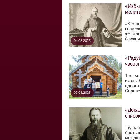
«Избы
молит
«Кто н
возмож
же это
ближних
04.08.2025
«Радуй
часов
1 авгу
иконы 
одного
Саровск
01.08.2025
«Доказ
списо
«Уделя
братья
мог до