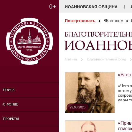
0+
|
ИОАННОВСКАЯ ОБЩИНА
Пожертвовать
ВКонтакте
БЛАГОТВОРИТЕЛЬ
ИОАННОВ
Главная
Благотворительный фонд
«Все т
«Чего 
потому
ПОИСК
сокров
дары те
О ФОНДЕ
25.08.2025
ПРОЕКТЫ
«Прив
списо