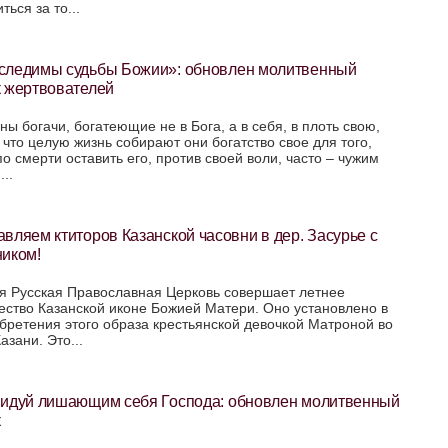
ться за то...
следимы судьбы Божии»: обновлен молитвенный
к жертвователей
ны богачи, богатеющие не в Бога, а в себя, в плоть свою,
 что целую жизнь собирают они богатство свое для того,
по смерти оставить его, против своей воли, часто – чужим
..
вляем ктиторов Казанской часовни в дер. Засурье с
ником!
я Русская Православная Церковь совершает летнее
ество Казанской иконе Божией Матери. Оно установлено в
обретения этого образа крестьянской девочкой Матроной во
азани. Это...
видуй лишающим себя Господа: обновлен молитвенный
к