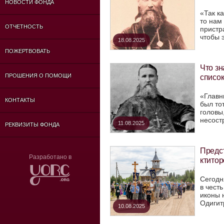
НОВОСТИ ФОНДА
«Так к
то нам
ОТЧЕТНОСТЬ
пристр
чтобы э
18.08.2025
ПОЖЕРТВОВАТЬ
Что зн
списо
ПРОШЕНИЯ О ПОМОЩИ
«Главн
КОНТАКТЫ
был то
головы
несостр
11.08.2025
РЕКВИЗИТЫ ФОНДА
Предс
Разработано в
ктито
Сегодн
в чест
иконы н
Одигитр
10.08.2025