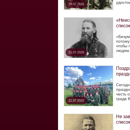
удостои
29.07.2025
«Неис
списо
«Безум
потому
чтобы 
людям..
21.07.2025
Поздра
празд
Сегодн
праздн
честь 
граде К
21.07.2025
Не за
списо