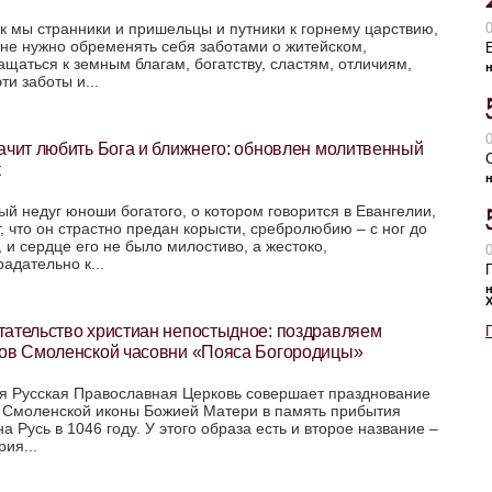
ак мы странники и пришельцы и путники к горнему царствию,
 не нужно обременять себя заботами о житейском,
ащаться к земным благам, богатству, сластям, отличиям,
ти заботы и...
ачит любить Бога и ближнего: обновлен молитвенный
к
ый недуг юноши богатого, о котором говорится в Евангелии,
т, что он страстно предан корысти, сребролюбию – с ног до
, и сердце его не было милостиво, а жестоко,
адательно к...
тательство христиан непостыдное: поздравляем
ров Смоленской часовни «Пояса Богородицы»
я Русская Православная Церковь совершает празднование
ь Смоленской иконы Божией Матери в память прибытия
а Русь в 1046 году. У этого образа есть и второе название –
ия...