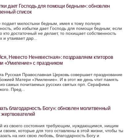
тки дает Господь для помощи бедным»: обновлен
венный список
е подает милостыни бедным, имея к тому полную
ность, ибо избытки дает Господь для помощи бедным; если
го кто достаточный не делает, то похищает собственность
 и утаивает дар...
ся, Невесто Неневестная»: поздравляем ктиторов
ни «Умиление» с праздником
ста Русская Православная Церковь совершает празднование
Божией Матери «Умиление». И в этот же день чтит память
 из самых почитаемых русских святых прп. Серафима
ого. Пред...
ать благодарность Богу»: обновлен молитвенный
к жертвователей
й из своего состояния требующим, нуждающимся, нищим
м своим, которые для того оставлены в этой жизни, чтобы ты
казать на них свою любовь, благодарность Богу и