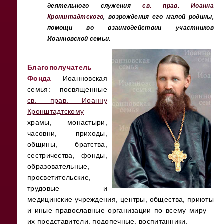
деятельного служения
св. прав. Иоанна
Кронштадтского
, возрождения его малой родины,
помощи во взаимодействии участников
Иоанновской семьи.
Благополучатель
Фонда
– Иоанновская
семья: посвященные
св. прав. Иоанну
Кронштадтскому
храмы, монастыри,
часовни, приходы,
общины, братства,
сестричества, фонды,
образовательные,
просветительские,
трудовые и
медицинские учреждения, центры, общества, приюты
и иные православные организации по всему миру –
их представители, подопечные, воспитанники.