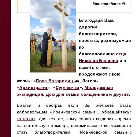
Кронштадтский
.
Благодаря Вам,
дорогие
благотворители,
проекты, реализуемые
по
благословению
отца
Николая Беляева
и в
память о нем,
продолжают свою
жизнь:
«
Пояс Богородицы
», Лагерь
«
Архистратиг
», «
Суряночка
»,
Молодежная
экспедиция
,
Дом для семьи священника
и
другие
.
Братья и сестры, если Вы желаете стать
добровольцем «Иоанновской семьи», обращайтесь:
контакты
. Для тех же, кому сложно выделить время
на деятельную помощь, напоминаем о возможности
стать благотворителем «Иоанновской семьи»: