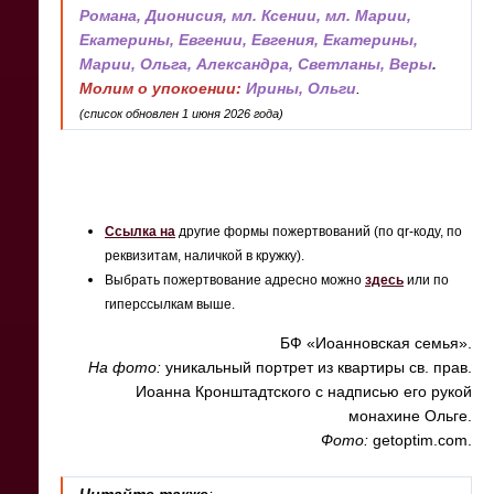
Романа, Дионисия, мл. Ксении, мл. Марии,
Екатерины, Евгении, Евгения, Eкатерины,
Марии, Ольга, Александра, Светланы, Веры
.
Молим о упокоении:
Ирины, Ольги
.
(список обновлен 1 июня 2026 года)
Ссылка на
другие формы пожертвований (по qr-коду, по
реквизитам, наличкой в кружку).
Выбрать пожертвование адресно можно
здесь
или по
гиперссылкам выше.
БФ «Иоанновская семья».
На фото:
уникальный портрет из квартиры св. прав.
Иоанна Кронштадтского с надписью его рукой
монахине Ольге.
Фото:
getoptim.com.
Читайте также
: