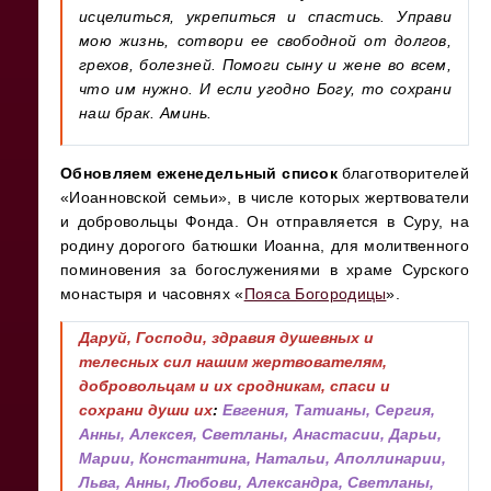
исцелиться, укрепиться и спастись. Управи
мою жизнь, сотвори ее свободной от долгов,
грехов, болезней. Помоги сыну и жене во всем,
что им нужно. И если угодно Богу, то сохрани
наш брак. Аминь.
Обновляем еженедельный список
благотворителей
«Иоанновской семьи», в числе которых жертвователи
и добровольцы Фонда. Он отправляется в Суру, на
родину дорогого батюшки Иоанна, для молитвенного
поминовения за богослужениями в храме Сурского
монастыря и часовнях «
Пояса Богородицы
».
Даруй, Господи, здравия душевных и
телесных сил нашим жертвователям,
добровольцам и их сродникам, спаси и
сохрани души их
:
Евгения, Татианы, Сергия,
Анны, Алексея, Светланы, Анастасии, Дарьи,
Марии, Константина, Натальи, Аполлинарии,
Льва, Анны, Любови, Александра, Светланы,