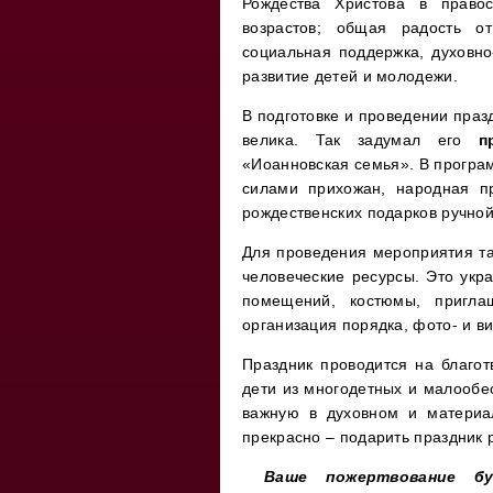
Рождества Христова в право
возрастов; общая радость от
социальная поддержка, духовно
развитие детей и молодежи.
В подготовке и проведении праз
велика. Так задумал его
п
«Иоанновская семья». В програм
силами прихожан, народная п
рождественских подарков ручной
Для проведения мероприятия т
человеческие ресурсы. Это укр
помещений, костюмы, приглаш
организация порядка, фото- и ви
Праздник проводится на благот
дети из многодетных и малообе
важную в духовном и материа
прекрасно – подарить праздник 
Ваше пожертвование б