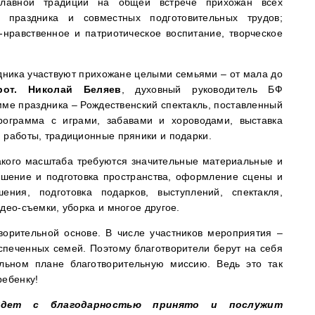
славной традиции на общей встрече прихожан всех
 праздника и совместных подготовительных трудов;
-нравственное и патриотическое воспитание, творческое
дника участвуют прихожане целыми семьями – от мала до
рот. Николай Беляев
, духовный руководитель БФ
ме праздника – Рождественский спектакль, поставленный
рограмма с играми, забавами и хороводами, выставка
 работы, традиционные пряники и подарки.
акого масштаба требуются значительные материальные и
ашение и подготовка пространства, оформление сцены и
ения, подготовка подарков, выступлений, спектакля,
део-съемки, уборка и многое другое.
ворительной основе. В числе участников мероприятия –
спеченных семей. Поэтому благотворители берут на себя
льном плане благотворительную миссию. Ведь это так
ребенку!
удет с благодарностью принято и послужит