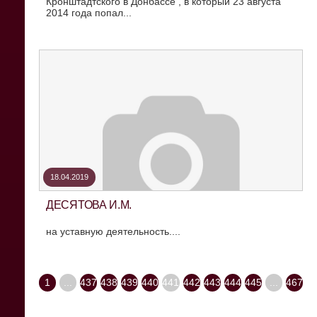
Кронштадтского в Донбассе , в который 23 августа
2014 года попал...
18.04.2019
ДЕСЯТОВА И.М.
на уставную деятельность....
1
...
437
438
439
440
441
442
443
444
445
...
467