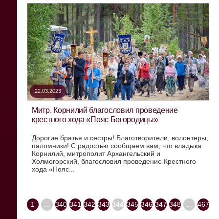
22.03.2023
Митр. Корнилий благословил проведение
крестного хода «Пояс Богородицы»
Дорогие братья и сестры! Благотворители, волонтеры,
паломники! С радостью сообщаем вам, что владыка
Корнилий, митрополит Архангельский и
Холмогорский, благословил проведение Крестного
хода «Пояс...
1
...
340
341
342
343
344
345
346
347
348
...
467