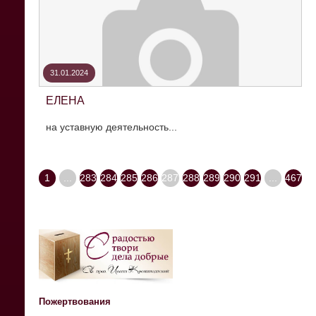
31.01.2024
ЕЛЕНА
на уставную деятельность...
1
...
283
284
285
286
287
288
289
290
291
...
467
Пожертвования