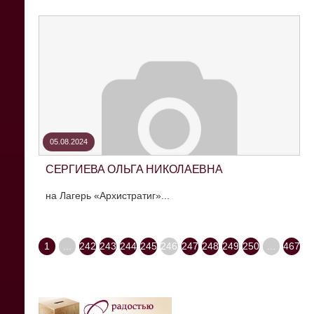
05.08.2024
СЕРГИЕВА ОЛЬГА НИКОЛАЕВНА
на Лагерь «Архистратиг»...
1
...
242
243
244
245
246
247
248
249
250
...
467