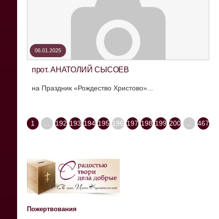
06.01.2025
прот. АНАТОЛИЙ СЫСОЕВ
на Праздник «Рождество Христово»...
1
...
192
193
194
195
196
197
198
199
200
...
467
Пожертвования