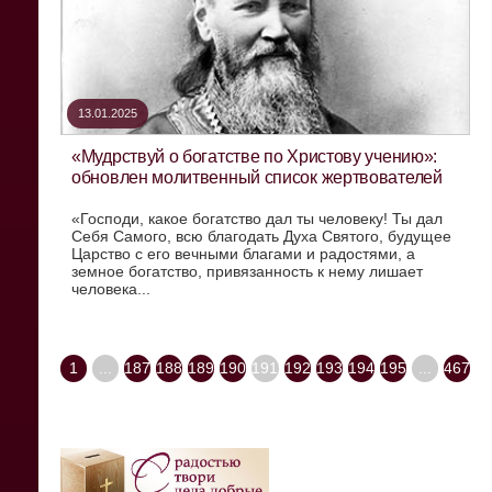
13.01.2025
«Мудрствуй о богатстве по Христову учению»:
обновлен молитвенный список жертвователей
«Господи, какое богатство дал ты человеку! Ты дал
Себя Самого, всю благодать Духа Святого, будущее
Царство с его вечными благами и радостями, а
земное богатство, привязанность к нему лишает
человека...
1
...
187
188
189
190
191
192
193
194
195
...
467