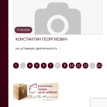
27.06.2026
КОНСТАНТИН ГЕОРГИЕВИЧ
на уставную деятельность ...
1
...
4
5
6
7
8
9
10
11
12
...
411